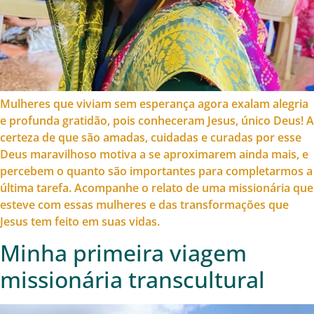
Mulheres que viviam sem esperança agora exalam alegria
e profunda gratidão, pois conheceram Jesus, único Deus! A
certeza de que são amadas, cuidadas e curadas por esse
Deus maravilhoso motiva a se aproximarem ainda mais, e
percebem o quanto são importantes para completarmos a
última tarefa. Acompanhe o relato de uma missionária que
esteve com essas mulheres e das transformações que
Jesus tem feito em suas vidas.
Minha primeira viagem
missionária transcultural