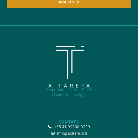
INSCREVER
Cumprindo a última Tarefa
dada por Cristo à igreja.
CONTATO
+55 41 99700‑0329
info@atarefa.org