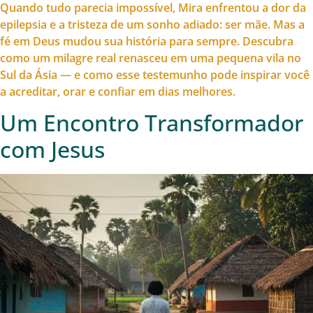
Quando tudo parecia impossível, Mira enfrentou a dor da
epilepsia e a tristeza de um sonho adiado: ser mãe. Mas a
fé em Deus mudou sua história para sempre. Descubra
como um milagre real renasceu em uma pequena vila no
Sul da Ásia — e como esse testemunho pode inspirar você
a acreditar, orar e confiar em dias melhores.
Um Encontro Transformador
com Jesus