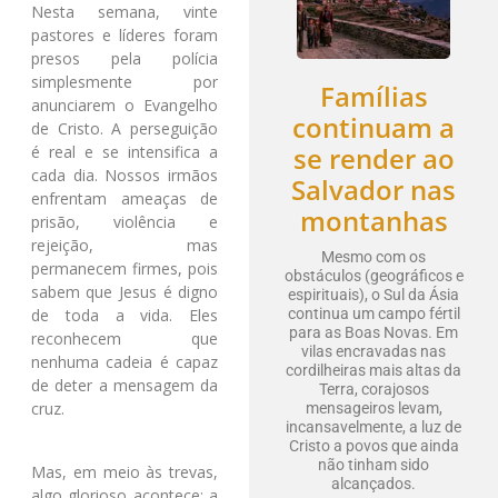
Nesta semana, vinte
pastores e líderes foram
presos pela polícia
simplesmente por
Famílias
anunciarem o Evangelho
continuam a
de Cristo. A perseguição
se render ao
é real e se intensifica a
cada dia. Nossos irmãos
Salvador nas
enfrentam ameaças de
montanhas
prisão, violência e
rejeição, mas
Mesmo com os
permanecem firmes, pois
obstáculos (geográficos e
sabem que Jesus é digno
espirituais), o Sul da Ásia
de toda a vida. Eles
continua um campo fértil
para as Boas Novas. Em
reconhecem que
vilas encravadas nas
nenhuma cadeia é capaz
cordilheiras mais altas da
de deter a mensagem da
Terra, corajosos
cruz.
mensageiros levam,
incansavelmente, a luz de
Cristo a povos que ainda
não tinham sido
Mas, em meio às trevas,
alcançados.
algo glorioso acontece: a