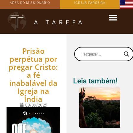
ÁREA DO MISSIONÁRIO
IGREJA PARCEIRA
Prisão
perpétua por
pregar Cristo:
a fé
Leia também!
inabalável da
Igreja na
Índia
09/09/2025