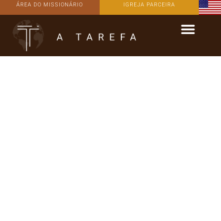
ÁREA DO MISSIONÁRIO
IGREJA PARCEIRA
Atravessando
Fronteiras