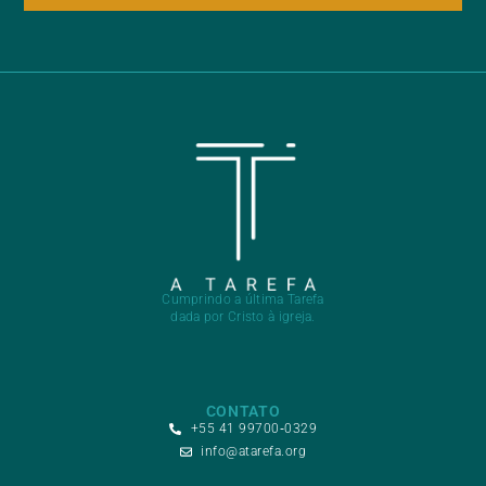
Cumprindo a última Tarefa
dada por Cristo à igreja.
CONTATO
+55 41 99700‑0329
info@atarefa.org