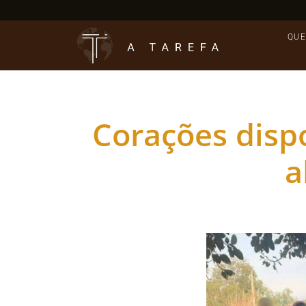
QUE
Corações disp
a