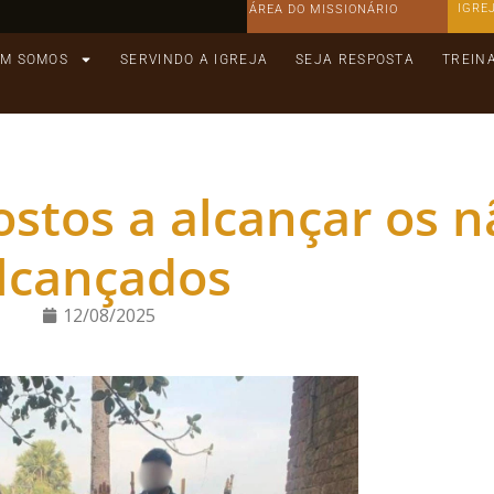
IGRE
ÁREA DO MISSIONÁRIO
M SOMOS
SERVINDO A IGREJA
SEJA RESPOSTA
TREIN
ostos a alcançar os n
lcançados
12/08/2025