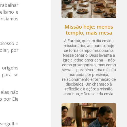
trabalhar
gelismo e
 ansiamos
Missão hoje: menos
templo, mais mesa
A Europa, que um dia enviou
acesso à
missionários ao mundo, hoje
olar, por
se torna campo missionário.
Nesse cenário, Deus levanta a
igreja latino-americana — não
como protagonista, mas como
 origens
serva — para viver uma missão
 para se
marcada por presença,
relacionamento e formação de
discípulos. Um chamado à
reflexão e à ação: a missão
 elas não
continua, e Deus ainda envia.
o por Ele
vangelho