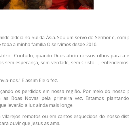
de aldeia no Sul da Ásia. Sou um servo do Senhor e, com 
e toda a minha família O servimos desde 2010.
tério. Contudo, quando Deus abriu nossos olhos para a e
idas sem esperança, sem verdade, sem Cristo –, entendemo
via-nos.” E assim Ele o fez.
cançando os perdidos em nossa região. Por meio do nosso 
m as Boas Novas pela primeira vez. Estamos plantando 
que levarão a luz ainda mais longe.
 vilarejos remotos ou em cantos esquecidos do nosso dist
ara ouvir que Jesus as ama.