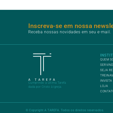
Inscreva-se em nossa newsle
Receba nossas novidades em seu e-mail.
INSTI
QUEM S
SERVIND
SEJA R
TREINA
INVISTA
Cumprindo a última Tarefa
LOJA
dada por Cristo à igreja.
CONTAT
© Copyright A TAREFA. Todos os direitos reservados.