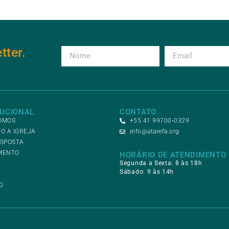
tter.
TUCIONAL
CONTATO
OMOS
+55 41 99700‑0329
O A IGREJA
info@atarefa.org
ESPOSTA
MENTO
HORÁRIO DE ATENDIMENTO
Segunda a Sexta: 8 às 18h ​​
Sábado: 9 às 14h
O